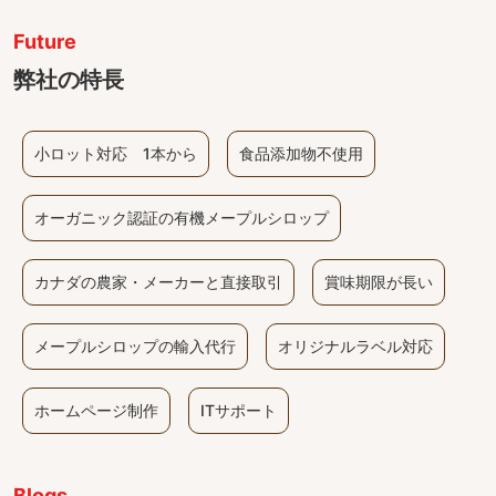
Future
弊社の特長
小ロット対応 1本から
食品添加物不使用
オーガニック認証の有機メープルシロップ
カナダの農家・メーカーと直接取引
賞味期限が長い
メープルシロップの輸入代行
オリジナルラベル対応
ホームページ制作
ITサポート
Blogs