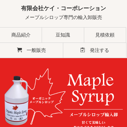
有限会社ケイ・コーポレーション
メープルシロップ専門の輸入卸販売
商品紹介
豆知識
見積依頼
一般販売
発注する